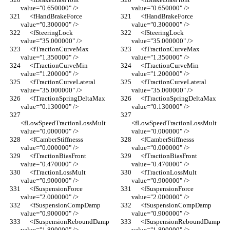
value="0.650000" />
value="0.650000" />
      <fHandBrakeForce 
      <fHandBrakeForce 
value="0.300000" />
value="0.300000" />
      <fSteeringLock 
      <fSteeringLock 
value="35.000000" />
value="35.000000" />
      <fTractionCurveMax 
      <fTractionCurveMax 
value="1.350000" />
value="1.350000" />
      <fTractionCurveMin 
      <fTractionCurveMin 
value="1.200000" />
value="1.200000" />
      <fTractionCurveLateral 
      <fTractionCurveLateral 
value="35.000000" />
value="35.000000" />
      <fTractionSpringDeltaMax 
      <fTractionSpringDeltaMax 
value="0.130000" />
value="0.130000" />
<fLowSpeedTractionLossMult 
<fLowSpeedTractionLossMult 
value="0.000000" />
value="0.000000" />
      <fCamberStiffnesss 
      <fCamberStiffnesss 
value="0.000000" />
value="0.000000" />
      <fTractionBiasFront 
      <fTractionBiasFront 
value="0.470000" />
value="0.470000" />
      <fTractionLossMult 
      <fTractionLossMult 
value="0.900000" />
value="0.900000" />
      <fSuspensionForce 
      <fSuspensionForce 
value="2.000000" />
value="2.000000" />
      <fSuspensionCompDamp 
      <fSuspensionCompDamp 
value="0.900000" />
value="0.900000" />
      <fSuspensionReboundDamp 
      <fSuspensionReboundDamp 
value="1.800000" />
value="1.800000" />