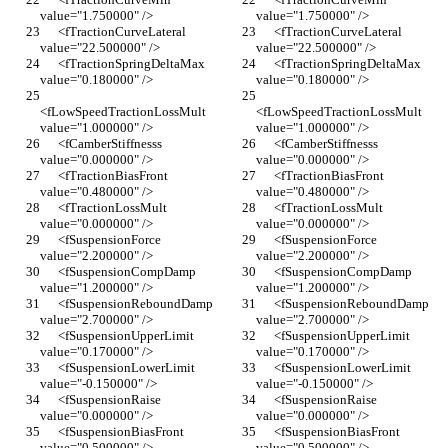
value="1.750000" />
value="1.750000" />
      <fTractionCurveLateral 
      <fTractionCurveLateral 
value="22.500000" />
value="22.500000" />
      <fTractionSpringDeltaMax 
      <fTractionSpringDeltaMax 
value="0.180000" />
value="0.180000" />
<fLowSpeedTractionLossMult 
<fLowSpeedTractionLossMult 
value="1.000000" />
value="1.000000" />
      <fCamberStiffnesss 
      <fCamberStiffnesss 
value="0.000000" />
value="0.000000" />
      <fTractionBiasFront 
      <fTractionBiasFront 
value="0.480000" />
value="0.480000" />
      <fTractionLossMult 
      <fTractionLossMult 
value="0.000000" />
value="0.000000" />
      <fSuspensionForce 
      <fSuspensionForce 
value="2.200000" />
value="2.200000" />
      <fSuspensionCompDamp 
      <fSuspensionCompDamp 
value="1.200000" />
value="1.200000" />
      <fSuspensionReboundDamp 
      <fSuspensionReboundDamp 
value="2.700000" />
value="2.700000" />
      <fSuspensionUpperLimit 
      <fSuspensionUpperLimit 
value="0.170000" />
value="0.170000" />
      <fSuspensionLowerLimit 
      <fSuspensionLowerLimit 
value="-0.150000" />
value="-0.150000" />
      <fSuspensionRaise 
      <fSuspensionRaise 
value="0.000000" />
value="0.000000" />
      <fSuspensionBiasFront 
      <fSuspensionBiasFront 
value="0.500000" />
value="0.500000" />