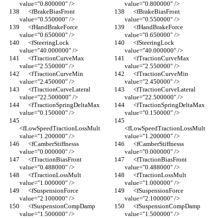
value="0.800000" />
value="0.800000" />
      <fBrakeBiasFront 
      <fBrakeBiasFront 
value="0.550000" />
value="0.550000" />
      <fHandBrakeForce 
      <fHandBrakeForce 
value="0.650000" />
value="0.650000" />
      <fSteeringLock 
      <fSteeringLock 
value="40.000000" />
value="40.000000" />
      <fTractionCurveMax 
      <fTractionCurveMax 
value="2.550000" />
value="2.550000" />
      <fTractionCurveMin 
      <fTractionCurveMin 
value="2.450000" />
value="2.450000" />
      <fTractionCurveLateral 
      <fTractionCurveLateral 
value="22.500000" />
value="22.500000" />
      <fTractionSpringDeltaMax 
      <fTractionSpringDeltaMax 
value="0.150000" />
value="0.150000" />
<fLowSpeedTractionLossMult 
<fLowSpeedTractionLossMult 
value="1.200000" />
value="1.200000" />
      <fCamberStiffnesss 
      <fCamberStiffnesss 
value="0.000000" />
value="0.000000" />
      <fTractionBiasFront 
      <fTractionBiasFront 
value="0.488000" />
value="0.488000" />
      <fTractionLossMult 
      <fTractionLossMult 
value="1.000000" />
value="1.000000" />
      <fSuspensionForce 
      <fSuspensionForce 
value="2.100000" />
value="2.100000" />
      <fSuspensionCompDamp 
      <fSuspensionCompDamp 
value="1.500000" />
value="1.500000" />