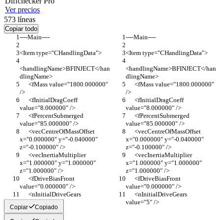
Diff
checker
Pro
Ver precios
573
líneas
Copiar todo
----Main----
----Main----
<Item type="CHandlingData">
<Item type="CHandlingData">
<handlingName>BFINJECT</han
<handlingName>BFINJECT</han
dlingName>
dlingName>
      <fMass value="1800.000000" 
      <fMass value="1800.000000" 
/>
/>
      <fInitialDragCoeff 
      <fInitialDragCoeff 
value="8.000000" />
value="8.000000" />
      <fPercentSubmerged 
      <fPercentSubmerged 
value="85.000000" />
value="85.000000" />
      <vecCentreOfMassOffset 
      <vecCentreOfMassOffset 
x="0.000000" y="-0.040000" 
x="0.000000" y="-0.040000" 
z="-0.100000" />
z="-0.100000" />
      <vecInertiaMultiplier 
      <vecInertiaMultiplier 
x="1.000000" y="1.000000" 
x="1.000000" y="1.000000" 
z="1.000000" />
z="1.000000" />
      <fDriveBiasFront 
      <fDriveBiasFront 
value="0.000000" />
value="0.000000" />
      <nInitialDriveGears 
      <nInitialDriveGears 
value="5" />
value="5" />
Copiar
Copiado