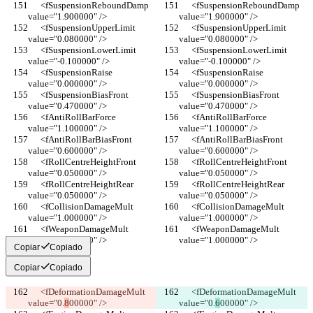
      <fSuspensionReboundDamp 
      <fSuspensionReboundDamp 
value="1.900000" />
value="1.900000" />
      <fSuspensionUpperLimit 
      <fSuspensionUpperLimit 
value="0.080000" />
value="0.080000" />
      <fSuspensionLowerLimit 
      <fSuspensionLowerLimit 
value="-0.100000" />
value="-0.100000" />
      <fSuspensionRaise 
      <fSuspensionRaise 
value="0.000000" />
value="0.000000" />
      <fSuspensionBiasFront 
      <fSuspensionBiasFront 
value="0.470000" />
value="0.470000" />
      <fAntiRollBarForce 
      <fAntiRollBarForce 
value="1.100000" />
value="1.100000" />
      <fAntiRollBarBiasFront 
      <fAntiRollBarBiasFront 
value="0.600000" />
value="0.600000" />
      <fRollCentreHeightFront 
      <fRollCentreHeightFront 
value="0.050000" />
value="0.050000" />
      <fRollCentreHeightRear 
      <fRollCentreHeightRear 
value="0.050000" />
value="0.050000" />
      <fCollisionDamageMult 
      <fCollisionDamageMult 
value="1.000000" />
value="1.000000" />
      <fWeaponDamageMult 
      <fWeaponDamageMult 
value="1.000000" />
value="1.000000" />
Copiar
Copiado
Copiar
Copiado
      <fDeformationDamageMult 
      <fDeformationDamageMult 
value="0.
8
00000" />
value="0.
6
00000" />