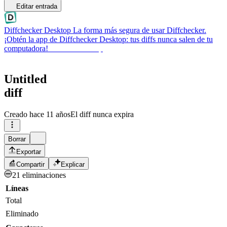
Editar entrada
Diffchecker Desktop
La forma más segura de usar Diffchecker.
¡Obtén la app de Diffchecker Desktop: tus diffs nunca salen de tu
computadora!
Obtener Desktop
Untitled
diff
Creado
hace 11 años
El diff nunca expira
Borrar
Exportar
Compartir
Explicar
21 eliminaciones
Líneas
Total
Eliminado