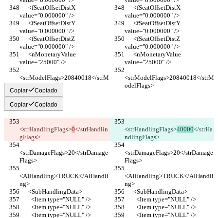
      <fSeatOffsetDistX 
      <fSeatOffsetDistX 
value="0.000000" />
value="0.000000" />
      <fSeatOffsetDistY 
      <fSeatOffsetDistY 
value="0.000000" />
value="0.000000" />
      <fSeatOffsetDistZ 
      <fSeatOffsetDistZ 
value="0.000000" />
value="0.000000" />
      <nMonetaryValue 
      <nMonetaryValue 
value="25000" />
value="25000" />
<strModelFlags>20840018</strM
<strModelFlags>20840018</strM
odelFlags>
odelFlags>
Copiar
Copiado
Copiar
Copiado
<strHandlingFlags>
0
</strHandlin
<strHandlingFlags>
40000
</strHa
gFlags>
ndlingFlags>
<strDamageFlags>20</strDamage
<strDamageFlags>20</strDamage
Flags>
Flags>
<AIHandling>TRUCK</AIHandli
<AIHandling>TRUCK</AIHandli
ng>
ng>
      <SubHandlingData>
      <SubHandlingData>
        <Item type="NULL" />
        <Item type="NULL" />
        <Item type="NULL" />
        <Item type="NULL" />
        <Item type="NULL" />
        <Item type="NULL" />