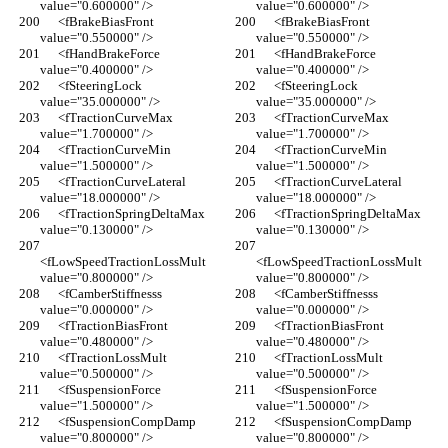
value="0.600000" />
value="0.600000" />
      <fBrakeBiasFront 
      <fBrakeBiasFront 
value="0.550000" />
value="0.550000" />
      <fHandBrakeForce 
      <fHandBrakeForce 
value="0.400000" />
value="0.400000" />
      <fSteeringLock 
      <fSteeringLock 
value="35.000000" />
value="35.000000" />
      <fTractionCurveMax 
      <fTractionCurveMax 
value="1.700000" />
value="1.700000" />
      <fTractionCurveMin 
      <fTractionCurveMin 
value="1.500000" />
value="1.500000" />
      <fTractionCurveLateral 
      <fTractionCurveLateral 
value="18.000000" />
value="18.000000" />
      <fTractionSpringDeltaMax 
      <fTractionSpringDeltaMax 
value="0.130000" />
value="0.130000" />
<fLowSpeedTractionLossMult 
<fLowSpeedTractionLossMult 
value="0.800000" />
value="0.800000" />
      <fCamberStiffnesss 
      <fCamberStiffnesss 
value="0.000000" />
value="0.000000" />
      <fTractionBiasFront 
      <fTractionBiasFront 
value="0.480000" />
value="0.480000" />
      <fTractionLossMult 
      <fTractionLossMult 
value="0.500000" />
value="0.500000" />
      <fSuspensionForce 
      <fSuspensionForce 
value="1.500000" />
value="1.500000" />
      <fSuspensionCompDamp 
      <fSuspensionCompDamp 
value="0.800000" />
value="0.800000" />