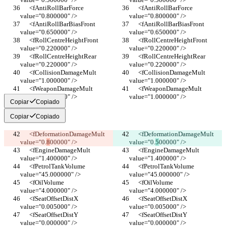
      <fAntiRollBarForce 
      <fAntiRollBarForce 
value="0.800000" />
value="0.800000" />
      <fAntiRollBarBiasFront 
      <fAntiRollBarBiasFront 
value="0.650000" />
value="0.650000" />
      <fRollCentreHeightFront 
      <fRollCentreHeightFront 
value="0.220000" />
value="0.220000" />
      <fRollCentreHeightRear 
      <fRollCentreHeightRear 
value="0.220000" />
value="0.220000" />
      <fCollisionDamageMult 
      <fCollisionDamageMult 
value="1.000000" />
value="1.000000" />
      <fWeaponDamageMult 
      <fWeaponDamageMult 
value="1.000000" />
value="1.000000" />
Copiar
Copiado
Copiar
Copiado
      <fDeformationDamageMult 
      <fDeformationDamageMult 
value="0.
8
00000" />
value="0.
5
00000" />
      <fEngineDamageMult 
      <fEngineDamageMult 
value="1.400000" />
value="1.400000" />
      <fPetrolTankVolume 
      <fPetrolTankVolume 
value="45.000000" />
value="45.000000" />
      <fOilVolume 
      <fOilVolume 
value="4.000000" />
value="4.000000" />
      <fSeatOffsetDistX 
      <fSeatOffsetDistX 
value="0.005000" />
value="0.005000" />
      <fSeatOffsetDistY 
      <fSeatOffsetDistY 
value="0.000000" />
value="0.000000" />