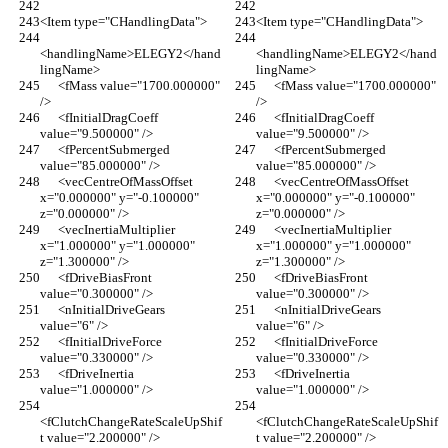
<Item type="CHandlingData">
<Item type="CHandlingData">
<handlingName>ELEGY2</hand
<handlingName>ELEGY2</hand
lingName>
lingName>
      <fMass value="1700.000000" 
      <fMass value="1700.000000" 
/>
/>
      <fInitialDragCoeff 
      <fInitialDragCoeff 
value="9.500000" />
value="9.500000" />
      <fPercentSubmerged 
      <fPercentSubmerged 
value="85.000000" />
value="85.000000" />
      <vecCentreOfMassOffset 
      <vecCentreOfMassOffset 
x="0.000000" y="-0.100000" 
x="0.000000" y="-0.100000" 
z="0.000000" />
z="0.000000" />
      <vecInertiaMultiplier 
      <vecInertiaMultiplier 
x="1.000000" y="1.000000" 
x="1.000000" y="1.000000" 
z="1.300000" />
z="1.300000" />
      <fDriveBiasFront 
      <fDriveBiasFront 
value="0.300000" />
value="0.300000" />
      <nInitialDriveGears 
      <nInitialDriveGears 
value="6" />
value="6" />
      <fInitialDriveForce 
      <fInitialDriveForce 
value="0.330000" />
value="0.330000" />
      <fDriveInertia 
      <fDriveInertia 
value="1.000000" />
value="1.000000" />
<fClutchChangeRateScaleUpShif
<fClutchChangeRateScaleUpShif
t value="2.200000" />
t value="2.200000" />