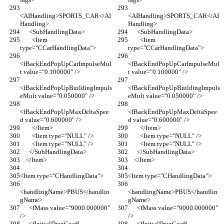
<AIHandling>SPORTS_CAR</AI
<AIHandling>SPORTS_CAR</AI
Handling>
Handling>
      <SubHandlingData>
      <SubHandlingData>
        <Item 
        <Item 
type="CCarHandlingData">
type="CCarHandlingData">
<fBackEndPopUpCarImpulseMul
<fBackEndPopUpCarImpulseMul
t value="0.100000" />
t value="0.100000" />
<fBackEndPopUpBuildingImpuls
<fBackEndPopUpBuildingImpuls
eMult value="0.050000" />
eMult value="0.050000" />
<fBackEndPopUpMaxDeltaSpee
<fBackEndPopUpMaxDeltaSpee
d value="0.600000" />
d value="0.600000" />
        </Item>
        </Item>
        <Item type="NULL" />
        <Item type="NULL" />
        <Item type="NULL" />
        <Item type="NULL" />
      </SubHandlingData>
      </SubHandlingData>
    </Item>
    </Item>
<Item type="CHandlingData">
<Item type="CHandlingData">
<handlingName>PBUS</handlin
<handlingName>PBUS</handlin
gName>
gName>
      <fMass value="9000.000000" 
      <fMass value="9000.000000" 
/>
/>
      <fInitialDragCoeff 
      <fInitialDragCoeff 