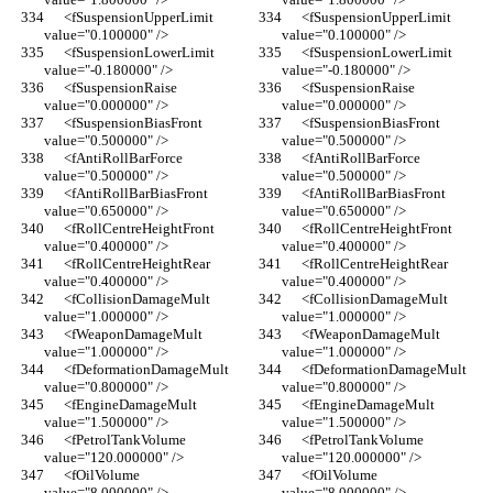
      <fSuspensionUpperLimit 
      <fSuspensionUpperLimit 
value="0.100000" />
value="0.100000" />
      <fSuspensionLowerLimit 
      <fSuspensionLowerLimit 
value="-0.180000" />
value="-0.180000" />
      <fSuspensionRaise 
      <fSuspensionRaise 
value="0.000000" />
value="0.000000" />
      <fSuspensionBiasFront 
      <fSuspensionBiasFront 
value="0.500000" />
value="0.500000" />
      <fAntiRollBarForce 
      <fAntiRollBarForce 
value="0.500000" />
value="0.500000" />
      <fAntiRollBarBiasFront 
      <fAntiRollBarBiasFront 
value="0.650000" />
value="0.650000" />
      <fRollCentreHeightFront 
      <fRollCentreHeightFront 
value="0.400000" />
value="0.400000" />
      <fRollCentreHeightRear 
      <fRollCentreHeightRear 
value="0.400000" />
value="0.400000" />
      <fCollisionDamageMult 
      <fCollisionDamageMult 
value="1.000000" />
value="1.000000" />
      <fWeaponDamageMult 
      <fWeaponDamageMult 
value="1.000000" />
value="1.000000" />
      <fDeformationDamageMult 
      <fDeformationDamageMult 
value="0.800000" />
value="0.800000" />
      <fEngineDamageMult 
      <fEngineDamageMult 
value="1.500000" />
value="1.500000" />
      <fPetrolTankVolume 
      <fPetrolTankVolume 
value="120.000000" />
value="120.000000" />
      <fOilVolume 
      <fOilVolume 
value="8.000000" />
value="8.000000" />