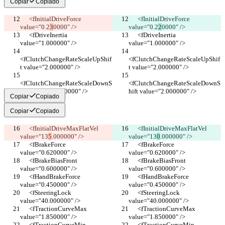
Copiar
Copiado
      <fInitialDriveForce 
      <fInitialDriveForce 
value="0.2
3
0000" />
value="0.2
2
0000" />
      <fDriveInertia 
      <fDriveInertia 
value="1.000000" />
value="1.000000" />
<fClutchChangeRateScaleUpShif
<fClutchChangeRateScaleUpShif
t value="2.000000" />
t value="2.000000" />
<fClutchChangeRateScaleDownS
<fClutchChangeRateScaleDownS
hift value="2.000000" />
hift value="2.000000" />
Copiar
Copiado
Copiar
Copiado
      <fInitialDriveMaxFlatVel 
      <fInitialDriveMaxFlatVel 
value="13
5
.000000" />
value="13
0
.000000" />
      <fBrakeForce 
      <fBrakeForce 
value="0.620000" />
value="0.620000" />
      <fBrakeBiasFront 
      <fBrakeBiasFront 
value="0.600000" />
value="0.600000" />
      <fHandBrakeForce 
      <fHandBrakeForce 
value="0.450000" />
value="0.450000" />
      <fSteeringLock 
      <fSteeringLock 
value="40.000000" />
value="40.000000" />
      <fTractionCurveMax 
      <fTractionCurveMax 
value="1.850000" />
value="1.850000" />
      <fTractionCurveMin 
      <fTractionCurveMin 