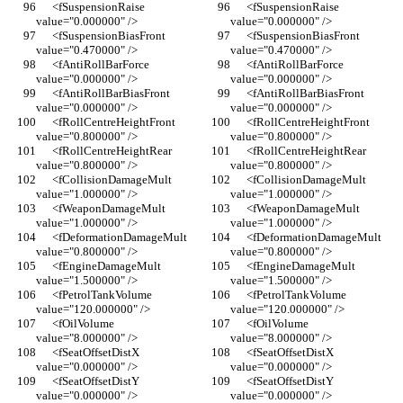
      <fSuspensionRaise 
      <fSuspensionRaise 
value="0.000000" />
value="0.000000" />
      <fSuspensionBiasFront 
      <fSuspensionBiasFront 
value="0.470000" />
value="0.470000" />
      <fAntiRollBarForce 
      <fAntiRollBarForce 
value="0.000000" />
value="0.000000" />
      <fAntiRollBarBiasFront 
      <fAntiRollBarBiasFront 
value="0.000000" />
value="0.000000" />
      <fRollCentreHeightFront 
      <fRollCentreHeightFront 
value="0.800000" />
value="0.800000" />
      <fRollCentreHeightRear 
      <fRollCentreHeightRear 
value="0.800000" />
value="0.800000" />
      <fCollisionDamageMult 
      <fCollisionDamageMult 
value="1.000000" />
value="1.000000" />
      <fWeaponDamageMult 
      <fWeaponDamageMult 
value="1.000000" />
value="1.000000" />
      <fDeformationDamageMult 
      <fDeformationDamageMult 
value="0.800000" />
value="0.800000" />
      <fEngineDamageMult 
      <fEngineDamageMult 
value="1.500000" />
value="1.500000" />
      <fPetrolTankVolume 
      <fPetrolTankVolume 
value="120.000000" />
value="120.000000" />
      <fOilVolume 
      <fOilVolume 
value="8.000000" />
value="8.000000" />
      <fSeatOffsetDistX 
      <fSeatOffsetDistX 
value="0.000000" />
value="0.000000" />
      <fSeatOffsetDistY 
      <fSeatOffsetDistY 
value="0.000000" />
value="0.000000" />