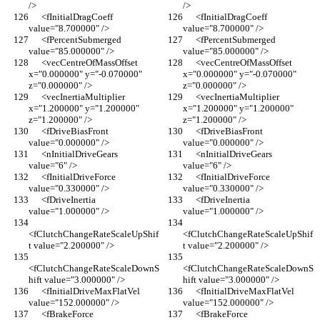
/>
/>
      <fInitialDragCoeff 
      <fInitialDragCoeff 
value="8.700000" />
value="8.700000" />
      <fPercentSubmerged 
      <fPercentSubmerged 
value="85.000000" />
value="85.000000" />
      <vecCentreOfMassOffset 
      <vecCentreOfMassOffset 
x="0.000000" y="-0.070000" 
x="0.000000" y="-0.070000" 
z="0.000000" />
z="0.000000" />
      <vecInertiaMultiplier 
      <vecInertiaMultiplier 
x="1.200000" y="1.200000" 
x="1.200000" y="1.200000" 
z="1.200000" />
z="1.200000" />
      <fDriveBiasFront 
      <fDriveBiasFront 
value="0.000000" />
value="0.000000" />
      <nInitialDriveGears 
      <nInitialDriveGears 
value="6" />
value="6" />
      <fInitialDriveForce 
      <fInitialDriveForce 
value="0.330000" />
value="0.330000" />
      <fDriveInertia 
      <fDriveInertia 
value="1.000000" />
value="1.000000" />
<fClutchChangeRateScaleUpShif
<fClutchChangeRateScaleUpShif
t value="2.200000" />
t value="2.200000" />
<fClutchChangeRateScaleDownS
<fClutchChangeRateScaleDownS
hift value="3.000000" />
hift value="3.000000" />
      <fInitialDriveMaxFlatVel 
      <fInitialDriveMaxFlatVel 
value="152.000000" />
value="152.000000" />
      <fBrakeForce 
      <fBrakeForce 