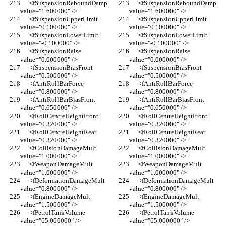
      <fSuspensionReboundDamp 
      <fSuspensionReboundDamp 
value="1.600000" />
value="1.600000" />
      <fSuspensionUpperLimit 
      <fSuspensionUpperLimit 
value="0.100000" />
value="0.100000" />
      <fSuspensionLowerLimit 
      <fSuspensionLowerLimit 
value="-0.100000" />
value="-0.100000" />
      <fSuspensionRaise 
      <fSuspensionRaise 
value="0.000000" />
value="0.000000" />
      <fSuspensionBiasFront 
      <fSuspensionBiasFront 
value="0.500000" />
value="0.500000" />
      <fAntiRollBarForce 
      <fAntiRollBarForce 
value="0.800000" />
value="0.800000" />
      <fAntiRollBarBiasFront 
      <fAntiRollBarBiasFront 
value="0.650000" />
value="0.650000" />
      <fRollCentreHeightFront 
      <fRollCentreHeightFront 
value="0.320000" />
value="0.320000" />
      <fRollCentreHeightRear 
      <fRollCentreHeightRear 
value="0.320000" />
value="0.320000" />
      <fCollisionDamageMult 
      <fCollisionDamageMult 
value="1.000000" />
value="1.000000" />
      <fWeaponDamageMult 
      <fWeaponDamageMult 
value="1.000000" />
value="1.000000" />
      <fDeformationDamageMult 
      <fDeformationDamageMult 
value="0.800000" />
value="0.800000" />
      <fEngineDamageMult 
      <fEngineDamageMult 
value="1.500000" />
value="1.500000" />
      <fPetrolTankVolume 
      <fPetrolTankVolume 
value="65.000000" />
value="65.000000" />