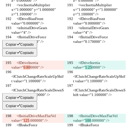
z="0.000000" />
z="0.000000" />
      <vecInertiaMultiplier 
      <vecInertiaMultiplier 
x="1.000000" y="1.000000" 
x="1.000000" y="1.000000" 
z="1.100000" />
z="1.100000" />
      <fDriveBiasFront 
      <fDriveBiasFront 
value="0.000000" />
value="0.000000" />
      <nInitialDriveGears 
      <nInitialDriveGears 
value="4" />
value="4" />
      <fInitialDriveForce 
      <fInitialDriveForce 
value="0.170000" />
value="0.170000" />
Copiar
Copiado
Copiar
Copiado
      <fDriveInertia 
      <fDriveInertia 
value="
0.80
0000" />
value="
1.25
0000" />
<fClutchChangeRateScaleUpShif
<fClutchChangeRateScaleUpShif
t value="1.100000" />
t value="1.100000" />
<fClutchChangeRateScaleDownS
<fClutchChangeRateScaleDownS
hift value="1.100000" />
hift value="1.100000" />
Copiar
Copiado
Copiar
Copiado
      <fInitialDriveMaxFlatVel 
      <fInitialDriveMaxFlatVel 
value="
125
.000000" />
value="
100
.000000" />
      <fBrakeForce 
      <fBrakeForce 