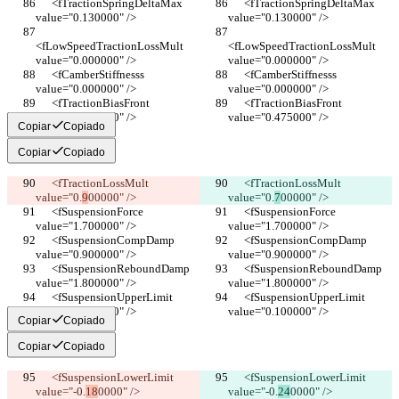
      <fTractionSpringDeltaMax 
      <fTractionSpringDeltaMax 
value="0.130000" />
value="0.130000" />
<fLowSpeedTractionLossMult 
<fLowSpeedTractionLossMult 
value="0.000000" />
value="0.000000" />
      <fCamberStiffnesss 
      <fCamberStiffnesss 
value="0.000000" />
value="0.000000" />
      <fTractionBiasFront 
      <fTractionBiasFront 
value="0.475000" />
value="0.475000" />
Copiar
Copiado
Copiar
Copiado
      <fTractionLossMult 
      <fTractionLossMult 
value="0.
9
00000" />
value="0.
7
00000" />
      <fSuspensionForce 
      <fSuspensionForce 
value="1.700000" />
value="1.700000" />
      <fSuspensionCompDamp 
      <fSuspensionCompDamp 
value="0.900000" />
value="0.900000" />
      <fSuspensionReboundDamp 
      <fSuspensionReboundDamp 
value="1.800000" />
value="1.800000" />
      <fSuspensionUpperLimit 
      <fSuspensionUpperLimit 
value="0.100000" />
value="0.100000" />
Copiar
Copiado
Copiar
Copiado
      <fSuspensionLowerLimit 
      <fSuspensionLowerLimit 
value="-0.
18
0000" />
value="-0.
24
0000" />