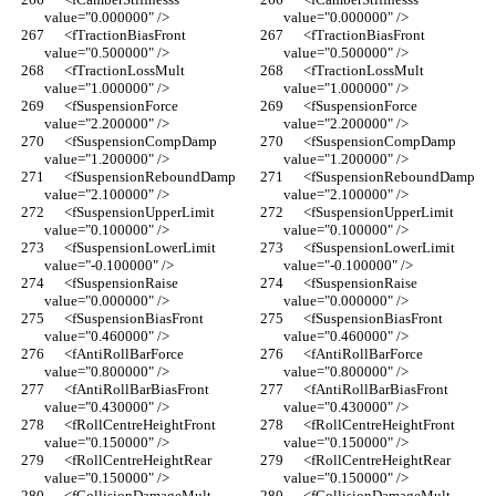
value="0.000000" />
value="0.000000" />
      <fTractionBiasFront 
      <fTractionBiasFront 
value="0.500000" />
value="0.500000" />
      <fTractionLossMult 
      <fTractionLossMult 
value="1.000000" />
value="1.000000" />
      <fSuspensionForce 
      <fSuspensionForce 
value="2.200000" />
value="2.200000" />
      <fSuspensionCompDamp 
      <fSuspensionCompDamp 
value="1.200000" />
value="1.200000" />
      <fSuspensionReboundDamp 
      <fSuspensionReboundDamp 
value="2.100000" />
value="2.100000" />
      <fSuspensionUpperLimit 
      <fSuspensionUpperLimit 
value="0.100000" />
value="0.100000" />
      <fSuspensionLowerLimit 
      <fSuspensionLowerLimit 
value="-0.100000" />
value="-0.100000" />
      <fSuspensionRaise 
      <fSuspensionRaise 
value="0.000000" />
value="0.000000" />
      <fSuspensionBiasFront 
      <fSuspensionBiasFront 
value="0.460000" />
value="0.460000" />
      <fAntiRollBarForce 
      <fAntiRollBarForce 
value="0.800000" />
value="0.800000" />
      <fAntiRollBarBiasFront 
      <fAntiRollBarBiasFront 
value="0.430000" />
value="0.430000" />
      <fRollCentreHeightFront 
      <fRollCentreHeightFront 
value="0.150000" />
value="0.150000" />
      <fRollCentreHeightRear 
      <fRollCentreHeightRear 
value="0.150000" />
value="0.150000" />
      <fCollisionDamageMult 
      <fCollisionDamageMult 