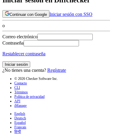
Iniciar sesión con SSO
Continuar con Google
o
Correo electrónico
Contraseña
Restablecer contraseña
Iniciar sesión
¿No tienes una cuenta?
Regístrate
© 2026 Checker Software Inc.
Contacto
CLI
Términos
Política de privacidad
API
iManage
English
Deutsch
Español
Français
हिन्दी