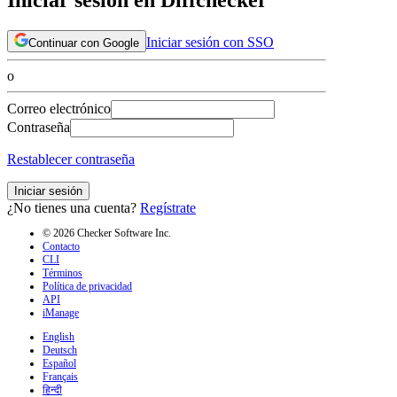
Iniciar sesión con SSO
Continuar con Google
o
Correo electrónico
Contraseña
Restablecer contraseña
Iniciar sesión
¿No tienes una cuenta?
Regístrate
© 2026 Checker Software Inc.
Contacto
CLI
Términos
Política de privacidad
API
iManage
English
Deutsch
Español
Français
हिन्दी