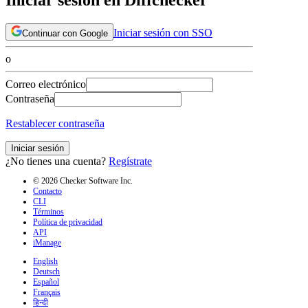
Iniciar sesión con SSO
Continuar con Google
o
Correo electrónico
Contraseña
Restablecer contraseña
Iniciar sesión
¿No tienes una cuenta?
Regístrate
© 2026 Checker Software Inc.
Contacto
CLI
Términos
Política de privacidad
API
iManage
English
Deutsch
Español
Français
हिन्दी