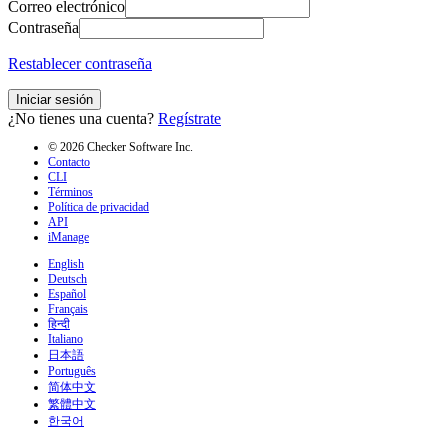
Correo electrónico
Contraseña
Restablecer contraseña
Iniciar sesión
¿No tienes una cuenta?
Regístrate
© 2026 Checker Software Inc.
Contacto
CLI
Términos
Política de privacidad
API
iManage
English
Deutsch
Español
Français
हिन्दी
Italiano
日本語
Português
简体中文
繁體中文
한국어