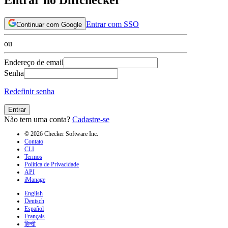
Entrar com SSO
Continuar com Google
ou
Endereço de email
Senha
Redefinir senha
Entrar
Não tem uma conta?
Cadastre-se
© 2026 Checker Software Inc.
Contato
CLI
Termos
Política de Privacidade
API
iManage
English
Deutsch
Español
Français
हिन्दी