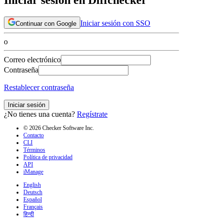
Iniciar sesión con SSO
Continuar con Google
o
Correo electrónico
Contraseña
Restablecer contraseña
Iniciar sesión
¿No tienes una cuenta?
Regístrate
© 2026 Checker Software Inc.
Contacto
CLI
Términos
Política de privacidad
API
iManage
English
Deutsch
Español
Français
हिन्दी