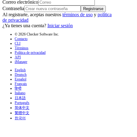
Correo electrónico
Contraseña
Registrarse
Al registrarte, aceptas nuestros
términos de uso
y
política
de privacidad
¿Ya tienes una cuenta?
Iniciar sesión
© 2026 Checker Software Inc.
Contacto
CLI
Términos
Política de privacidad
API
iManage
English
Deutsch
Español
Français
हिन्दी
Italiano
日本語
Português
简体中文
繁體中文
한국어