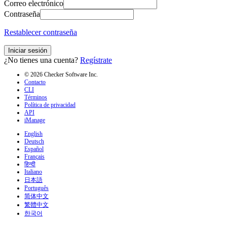
Correo electrónico
Contraseña
Restablecer contraseña
Iniciar sesión
¿No tienes una cuenta?
Regístrate
© 2026 Checker Software Inc.
Contacto
CLI
Términos
Política de privacidad
API
iManage
English
Deutsch
Español
Français
हिन्दी
Italiano
日本語
Português
简体中文
繁體中文
한국어