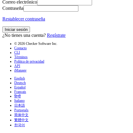
Correo electrónico
Contraseña
Restablecer contraseña
Iniciar sesión
¿No tienes una cuenta?
Regístrate
© 2026 Checker Software Inc.
Contacto
CLI
Términos
Política de privacidad
API
iManage
English
Deutsch
Español
Français
हिन्दी
Italiano
日本語
Português
简体中文
繁體中文
한국어