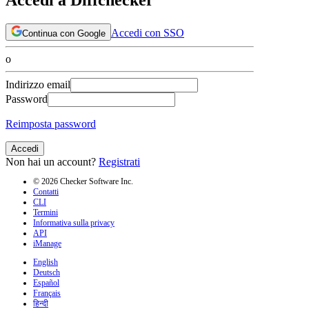
Accedi con SSO
Continua con Google
o
Indirizzo email
Password
Reimposta password
Accedi
Non hai un account?
Registrati
© 2026 Checker Software Inc.
Contatti
CLI
Termini
Informativa sulla privacy
API
iManage
English
Deutsch
Español
Français
हिन्दी