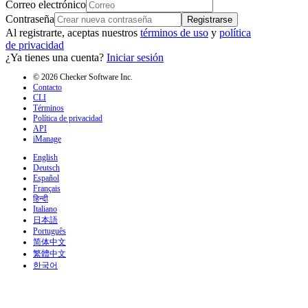
Correo electrónico
Contraseña
Registrarse
Al registrarte, aceptas nuestros
términos de uso
y
política
de privacidad
¿Ya tienes una cuenta?
Iniciar sesión
© 2026 Checker Software Inc.
Contacto
CLI
Términos
Política de privacidad
API
iManage
English
Deutsch
Español
Français
हिन्दी
Italiano
日本語
Português
简体中文
繁體中文
한국어