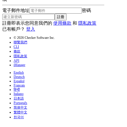
電子郵件地址
密碼
註冊
註冊即表示您同意我們的
使用條款
和
隱私政策
已有帳戶？
登入
© 2026 Checker Software Inc.
聯繫我們
CLI
條款
隱私政策
API
iManage
English
Deutsch
Español
Français
हिन्दी
Italiano
日本語
Português
简体中文
繁體中文
한국어