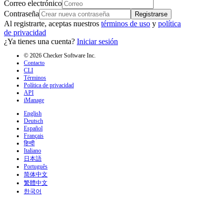
Correo electrónico
Contraseña
Registrarse
Al registrarte, aceptas nuestros
términos de uso
y
política
de privacidad
¿Ya tienes una cuenta?
Iniciar sesión
© 2026 Checker Software Inc.
Contacto
CLI
Términos
Política de privacidad
API
iManage
English
Deutsch
Español
Français
हिन्दी
Italiano
日本語
Português
简体中文
繁體中文
한국어