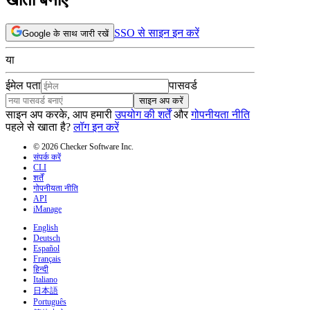
SSO से साइन इन करें
Google के साथ जारी रखें
या
ईमेल पता
पासवर्ड
साइन अप करें
साइन अप करके, आप हमारी
उपयोग की शर्तें
और
गोपनीयता नीति
पहले से खाता है?
लॉग इन करें
© 2026 Checker Software Inc.
संपर्क करें
CLI
शर्तें
गोपनीयता नीति
API
iManage
English
Deutsch
Español
Français
हिन्दी
Italiano
日本語
Português