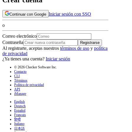
Iniciar sesión con SSO
Continuar con Google
o
Correo electrónico
Contraseña
Registrarse
Al registrarte, aceptas nuestros
términos de uso
y
política
de privacidad
¿Ya tienes una cuenta?
Iniciar sesión
© 2026 Checker Software Inc.
Contacto
CLI
Términos
Política de privacidad
API
iManage
English
Deutsch
Español
Français
हिन्दी
Italiano
日本語