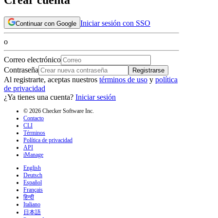
Iniciar sesión con SSO
Continuar con Google
o
Correo electrónico
Contraseña
Registrarse
Al registrarte, aceptas nuestros
términos de uso
y
política
de privacidad
¿Ya tienes una cuenta?
Iniciar sesión
© 2026 Checker Software Inc.
Contacto
CLI
Términos
Política de privacidad
API
iManage
English
Deutsch
Español
Français
हिन्दी
Italiano
日本語