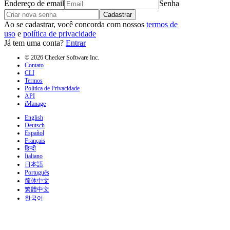
Endereço de email
Senha
Cadastrar
Ao se cadastrar, você concorda com nossos
termos de
uso
e
política de privacidade
Já tem uma conta?
Entrar
© 2026 Checker Software Inc.
Contato
CLI
Termos
Política de Privacidade
API
iManage
English
Deutsch
Español
Français
हिन्दी
Italiano
日本語
Português
简体中文
繁體中文
한국어