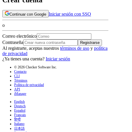
Iniciar sesión con SSO
Continuar con Google
o
Correo electrónico
Contraseña
Registrarse
Al registrarte, aceptas nuestros
términos de uso
y
política
de privacidad
¿Ya tienes una cuenta?
Iniciar sesión
© 2026 Checker Software Inc.
Contacto
CLI
Términos
Política de privacidad
API
iManage
English
Deutsch
Español
Français
हिन्दी
Italiano
日本語