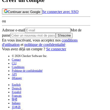
Se connecter avec SSO
Continuer avec Google
ou
Adresse e-mail
Mot de
passe
S'inscrire
En vous inscrivant, vous acceptez nos
conditions
d'utilisation
et
politique de confidentialité
Vous avez déjà un compte ?
Se connecter
© 2026 Checker Software Inc.
Contact
CLI
Conditions
Politique de confidentialité
API
iManage
English
Deutsch
Español
Français
हिन्दी
Italiano
日本語