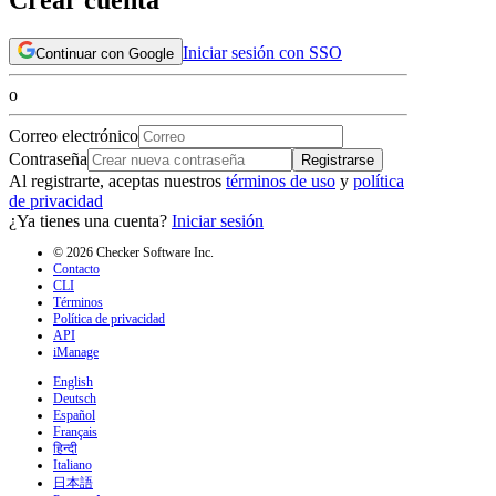
Iniciar sesión con SSO
Continuar con Google
o
Correo electrónico
Contraseña
Registrarse
Al registrarte, aceptas nuestros
términos de uso
y
política
de privacidad
¿Ya tienes una cuenta?
Iniciar sesión
© 2026 Checker Software Inc.
Contacto
CLI
Términos
Política de privacidad
API
iManage
English
Deutsch
Español
Français
हिन्दी
Italiano
日本語