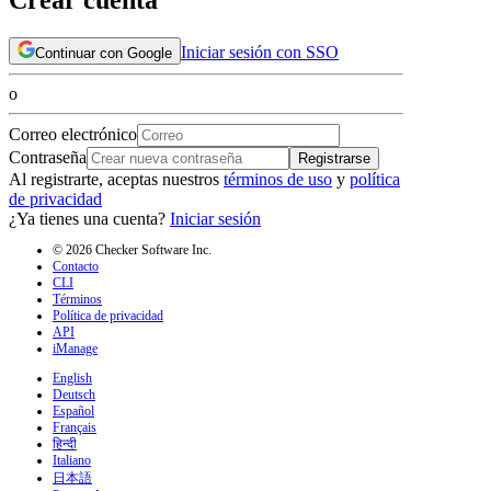
Iniciar sesión con SSO
Continuar con Google
o
Correo electrónico
Contraseña
Registrarse
Al registrarte, aceptas nuestros
términos de uso
y
política
de privacidad
¿Ya tienes una cuenta?
Iniciar sesión
© 2026 Checker Software Inc.
Contacto
CLI
Términos
Política de privacidad
API
iManage
English
Deutsch
Español
Français
हिन्दी
Italiano
日本語