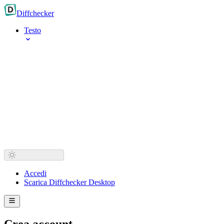
Diff
checker
Testo
Accedi
Scarica Diffchecker Desktop
Crea account