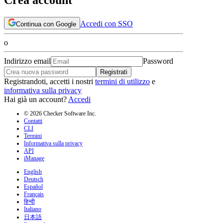
Accedi con SSO
Continua con Google
o
Indirizzo email
Password
Registrati
Registrandoti, accetti i nostri
termini di utilizzo
e
informativa sulla privacy
Hai già un account?
Accedi
© 2026 Checker Software Inc.
Contatti
CLI
Termini
Informativa sulla privacy
API
iManage
English
Deutsch
Español
Français
हिन्दी
Italiano
日本語