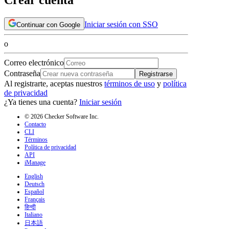
Iniciar sesión con SSO
Continuar con Google
o
Correo electrónico
Contraseña
Registrarse
Al registrarte, aceptas nuestros
términos de uso
y
política
de privacidad
¿Ya tienes una cuenta?
Iniciar sesión
© 2026 Checker Software Inc.
Contacto
CLI
Términos
Política de privacidad
API
iManage
English
Deutsch
Español
Français
हिन्दी
Italiano
日本語