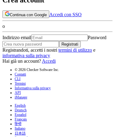
Accedi con SSO
Continua con Google
o
Indirizzo email
Password
Registrati
Registrandoti, accetti i nostri
termini di utilizzo
e
informativa sulla privacy
Hai già un account?
Accedi
© 2026 Checker Software Inc.
Contatti
CLI
Termini
Informativa sulla privacy
API
iManage
English
Deutsch
Español
Français
हिन्दी
Italiano
日本語