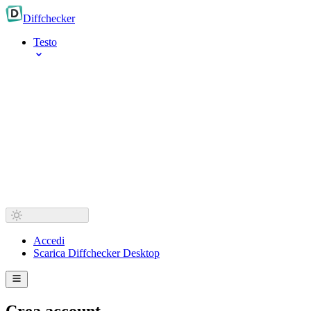
Diff
checker
Testo
Accedi
Scarica Diffchecker Desktop
Crea account