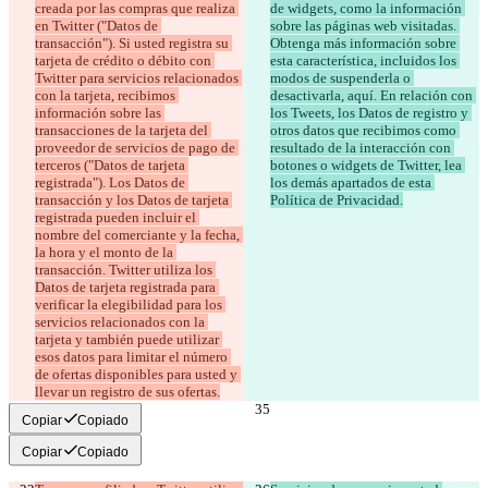
creada por las compras que realiza 
de widgets, como la información 
en Twitter ("Datos de 
sobre las páginas web visitadas. 
transacción"). Si usted registra su 
Obtenga más información sobre 
tarjeta de crédito o débito con 
esta característica, incluidos los 
Twitter para servicios relacionados 
modos de suspenderla o 
con la tarjeta, recibimos 
desactivarla, aquí. En relación con 
información sobre las 
los Tweets, los Datos de registro y 
transacciones de la tarjeta del 
otros datos que recibimos como 
proveedor de servicios de pago de 
resultado de la interacción con 
terceros ("Datos de tarjeta 
botones o widgets de Twitter, lea 
registrada"). Los Datos de 
los demás apartados de esta 
transacción y los Datos de tarjeta 
Política de Privacidad.
registrada pueden incluir el 
nombre del comerciante y la fecha, 
la hora y el monto de la 
transacción. Twitter utiliza los 
Datos de tarjeta registrada para 
verificar la elegibilidad para los 
servicios relacionados con la 
tarjeta y también puede utilizar 
esos datos para limitar el número 
de ofertas disponibles para usted y 
llevar un registro de sus ofertas.
Copiar
Copiado
Copiar
Copiado