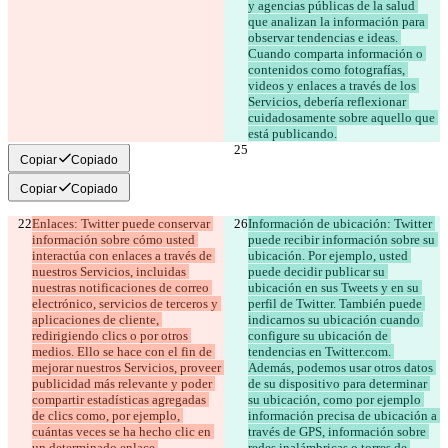
y agencias públicas de la salud 
que analizan la información para 
observar tendencias e ideas. 
Cuando comparta información o 
contenidos como fotografías, 
videos y enlaces a través de los 
Servicios, debería reflexionar 
cuidadosamente sobre aquello que 
está publicando.
Copiar
Copiado
Copiar
Copiado
Enlaces: Twitter puede conservar 
Información de ubicación: Twitter 
información sobre cómo usted 
puede recibir información sobre su 
interactúa con enlaces a través de 
ubicación. Por ejemplo, usted 
nuestros Servicios, incluidas 
puede decidir publicar su 
nuestras notificaciones de correo 
ubicación en sus Tweets y en su 
electrónico, servicios de terceros y 
perfil de Twitter. También puede 
aplicaciones de cliente, 
indicarnos su ubicación cuando 
redirigiendo clics o por otros 
configure su ubicación de 
medios. Ello se hace con el fin de 
tendencias en Twitter.com. 
mejorar nuestros Servicios, proveer 
Además, podemos usar otros datos 
publicidad más relevante y poder 
de su dispositivo para determinar 
compartir estadísticas agregadas 
su ubicación, como por ejemplo 
de clics como, por ejemplo, 
información precisa de ubicación a 
cuántas veces se ha hecho clic en 
través de GPS, información sobre 
un determinado enlace.
redes inalámbricas o torres de 