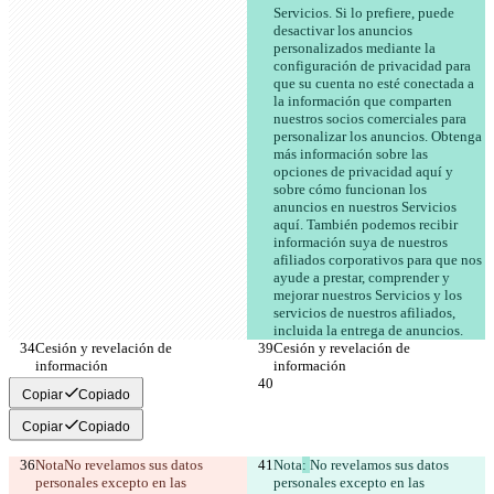
Servicios. Si lo prefiere, puede 
desactivar los anuncios 
personalizados mediante la 
configuración de privacidad para 
que su cuenta no esté conectada a 
la información que comparten 
nuestros socios comerciales para 
personalizar los anuncios. Obtenga 
más información sobre las 
opciones de privacidad aquí y 
sobre cómo funcionan los 
anuncios en nuestros Servicios 
aquí. También podemos recibir 
información suya de nuestros 
afiliados corporativos para que nos 
ayude a prestar, comprender y 
mejorar nuestros Servicios y los 
servicios de nuestros afiliados, 
incluida la entrega de anuncios.
Cesión y revelación de 
Cesión y revelación de 
información
información
Copiar
Copiado
Copiar
Copiado
Nota
No revelamos sus datos 
Nota
: 
No revelamos sus datos 
personales excepto en las 
personales excepto en las 