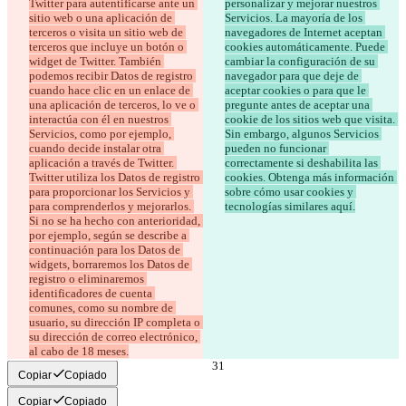
Twitter para autentificarse ante un 
personalizar y mejorar nuestros 
sitio web o una aplicación de 
Servicios. La mayoría de los 
terceros o visita un sitio web de 
navegadores de Internet aceptan 
terceros que incluye un botón o 
cookies automáticamente. Puede 
widget de Twitter. También 
cambiar la configuración de su 
podemos recibir Datos de registro 
navegador para que deje de 
cuando hace clic en un enlace de 
aceptar cookies o para que le 
una aplicación de terceros, lo ve o 
pregunte antes de aceptar una 
interactúa con él en nuestros 
cookie de los sitios web que visita. 
Servicios, como por ejemplo, 
Sin embargo, algunos Servicios 
cuando decide instalar otra 
pueden no funcionar 
aplicación a través de Twitter. 
correctamente si deshabilita las 
Twitter utiliza los Datos de registro 
cookies. Obtenga más información 
para proporcionar los Servicios y 
sobre cómo usar cookies y 
para comprenderlos y mejorarlos. 
tecnologías similares aquí.
Si no se ha hecho con anterioridad, 
por ejemplo, según se describe a 
continuación para los Datos de 
widgets, borraremos los Datos de 
registro o eliminaremos 
identificadores de cuenta 
comunes, como su nombre de 
usuario, su dirección IP completa o 
su dirección de correo electrónico, 
al cabo de 18 meses.
Copiar
Copiado
Copiar
Copiado