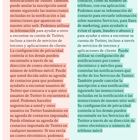
notificaciones de Twitter. También 
contacto, como su número de 
puede anular la suscripción usted 
teléfono, con esa aplicación. 
mismo siguiendo las instrucciones 
Podemos usar su información de 
incluidas en la notificación o las 
contacto para enviarle información 
instrucciones que aparecen en 
sobre nuestros Servicios, para fines 
nuestro sitio web. Podemos utilizar 
de marketing, para ayudarle a 
su información
 para ayudar a otros 
evitar el spam, fraudes o abusos y
a encontrar su cuenta de Twitter, 
para ayudar a otros a encontrar su 
incluso a través de servicios de 
cuenta de Twitter, incluso a través 
terceros y aplicaciones de cliente. 
de servicios de terceros y 
La configuración de privacidad 
aplicaciones de cliente. 
Puede 
controla si los demás pueden 
utilizar su configuración de 
encontrarlo a través de su 
notificaciones por correo 
dirección de correo electrónico o 
electrónico y móviles para 
número de teléfono móvil. Puede 
controlar las notificaciones que 
que usted decida subir su agenda 
recibe de los Servicios de Twitter. 
de contactos para que podamos 
También puede cancelar la 
ayudarlo a encontrar usuarios de 
suscripción a una notificación 
Twitter que conozca o a que otros 
siguiendo las instrucciones 
usuarios de Twitter lo encuentren a 
incluidas en la notificación o las 
usted. Podemos hacerles 
instrucciones de nuestro sitio web. 
sugerencias a usted y otros 
Su configuración de privacidad 
usuarios en Twitter basándonos en 
controla si los demás pueden 
su agenda de contactos importada. 
encontrarle en los Servicios de 
Puede eliminar su agenda de 
Twitter a través de su dirección de 
contactos importada de Twitter en 
correo electrónico o número de 
cualquier momento. Si nos envía 
teléfono móvil
un correo electrónico, podemos 