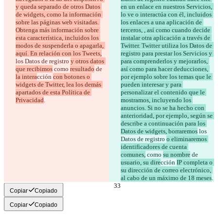
y queda separado de otros Datos 
en un enlace en nuestros Servicios, 
de widgets, como la información 
lo ve o interactúa con él, incluidos 
sobre las páginas web visitadas. 
los enlaces a una aplicación de 
Obtenga más información sobre 
terceros, , así como cuando decide 
esta característica, incluidos los 
instalar otra aplicación a través de 
modos de suspenderla o apagarla, 
Twitter. Twitter utiliza los Datos de 
aquí. En relación con los Tweets,
registro para prestar los Servicios y 
los Datos de registro 
y otros datos 
para comprenderlos y mejorarlos, 
que recibimos
 como 
resultado
 de 
así como para hacer deducciones, 
la intera
cción 
con botones o 
por ejemplo sobre los temas que le 
widgets de Twitter, lea los demás 
pueden interesar y para 
apartados de esta Política de 
personalizar el contenido que le 
Privacidad
.
mostramos, incluyendo los 
anuncios. Si no se ha hecho con 
anterioridad, por ejemplo, según se 
describe a continuación para los 
Datos de widgets, borraremos
 los 
Datos de registro 
o eliminaremos 
identificadores de cuenta 
comunes,
 como 
su nombre
 de 
usuario, su dire
cción 
IP completa o 
su dirección de correo electrónico, 
al cabo de un máximo de 18 meses
.
Copiar
Copiado
Copiar
Copiado