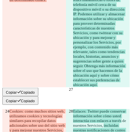
telefonía móvil cerca de su 
dispositivo móvil o su dirección 
IP. Podemos utilizar y almacenar 
información sobre su ubicación 
para proveer determinadas 
características de nuestros 
Servicios, como twittear con su 
ubicación y para mejorar y 
personalizar los Servicios, por 
ejemplo, con contenido más 
relevante, tales como tendencias 
locales, historias, anuncios y 
sugerencias sobre gente a quien 
seguir. Obtenga más información 
sobre el uso que hacemos de la 
ubicación aquí y sobre cómo 
establecer sus preferencias de 
ubicación aquí.
Copiar
Copiado
Copiar
Copiado
Cookies: como muchos sitios web, 
Enlaces: Twitter puede conservar 
utilizamos cookies y tecnologías 
información sobre cómo usted 
similares para recopilar datos 
interactúa con enlaces a través
 de 
adicionales sobre uso del sitio web 
nuestros Servicios, 
incluidas 
y para mejorar nuestros Servicios, 
nuestras notificaciones de correo 