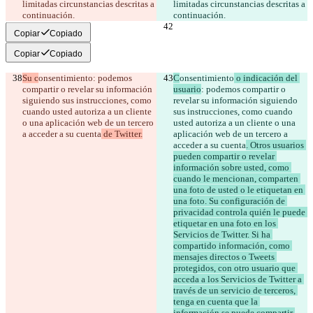
limitadas circunstancias descritas a 
limitadas circunstancias descritas a 
continuación.
continuación.
Copiar
Copiado
Copiar
Copiado
Su c
onsentimiento
: podemos 
C
onsentimiento
 o indicación del 
compartir o revelar su información 
usuario
: podemos compartir o 
siguiendo sus instrucciones, como 
revelar su información siguiendo 
cuando usted autoriza a un cliente 
sus instrucciones, como cuando 
o una aplicación web de un tercero 
usted autoriza a un cliente o una 
a acceder a su cuenta
 de Twitter.
aplicación web de un tercero a 
acceder a su cuenta
. Otros usuarios 
pueden compartir o revelar 
información sobre usted, como 
cuando le mencionan, comparten 
una foto de usted o le etiquetan en 
una foto. Su configuración de 
privacidad controla quién le puede 
etiquetar en una foto en los 
Servicios de Twitter. Si ha 
compartido información, como 
mensajes directos o Tweets 
protegidos, con otro usuario que 
acceda a los Servicios de Twitter a 
través de un servicio de terceros, 
tenga en cuenta que la 
información se puede compartir 