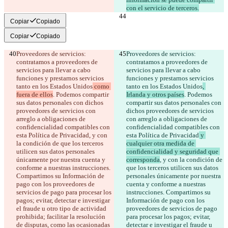
con el servicio de terceros.
Copiar
Copiado
Copiar
Copiado
Proveedores de servicios: 
Proveedores de servicios: 
contratamos a proveedores de 
contratamos a proveedores de 
servicios para llevar a cabo 
servicios para llevar a cabo 
funciones y prestarnos servicios 
funciones y prestarnos servicios 
tanto en los Estados Unidos
 como 
tanto en los Estados Unidos
, 
fuera de ellos
. Podemos compartir 
Irlanda y otros países
. Podemos 
sus datos personales con dichos 
compartir sus datos personales con 
proveedores de servicios con 
dichos proveedores de servicios 
arreglo a obligaciones de 
con arreglo a obligaciones de 
confidencialidad compatibles con 
confidencialidad compatibles con 
esta Política de Privacidad
, y con 
esta Política de Privacidad
 y 
la condición de que los terceros 
cualquier otra medida de 
utilicen sus datos personales 
confidencialidad y seguridad que 
únicamente por nuestra cuenta y 
corresponda
, y con la condición de 
conforme a nuestras instrucciones. 
que los terceros utilicen sus datos 
Compartimos su Información de 
personales únicamente por nuestra 
pago con los proveedores de 
cuenta y conforme a nuestras 
servicios de pago para procesar los 
instrucciones. Compartimos su 
pagos; evitar, detectar e investigar 
Información de pago con los 
el fraude u otro tipo de actividad 
proveedores de servicios de pago 
prohibida; facilitar la resolución 
para procesar los pagos; evitar, 
de disputas, como las ocasionadas 
detectar e investigar el fraude u 