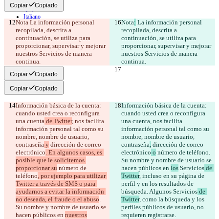
Français
Copiar
Copiado
हिन्दी
Italiano
Nota
 La información personal 
Nota
:
 La información personal 
日本語
recopilada, descrita a 
recopilada, descrita a 
Português
continuación, se utiliza para 
continuación, se utiliza para 
简体中文
proporcionar, supervisar y mejorar 
proporcionar, supervisar y mejorar 
繁體中文
nuestros Servicios de manera 
nuestros Servicios de manera 
한국어
continua.
continua.
Copiar
Copiado
Copiar
Copiado
Información básica de la cuenta: 
Información básica de la cuenta: 
cuando usted crea o reconfigura 
cuando usted crea o reconfigura 
una cuenta
 de Twitter
, nos facilita 
una cuenta
, nos facilita 
información personal tal como su 
información personal tal como su 
nombre, nombre de usuario, 
nombre, nombre de usuario, 
contraseña
 y
 dirección de correo 
contraseña
,
 dirección de correo 
electrónico
. En algunos casos, es 
electrónico
 o
 número de teléfono
. 
posible que le solicitemos 
Su nombre y nombre de usuario se 
proporcionar su
 número de 
hacen públicos en 
los
 Servicios
 de 
teléfono
, por ejemplo para utilizar 
Twitter
, incluso en su página de 
Twitter a través de SMS o para 
perfil y en los resultados de 
ayudarnos a evitar la información 
búsqueda. Algunos Servicios
 de 
no deseada, el fraude o el abuso
. 
Twitter
, como la búsqueda y los 
Su nombre y nombre de usuario se 
perfiles públicos de usuario, no 
hacen públicos en 
nuestros
requieren registrarse.