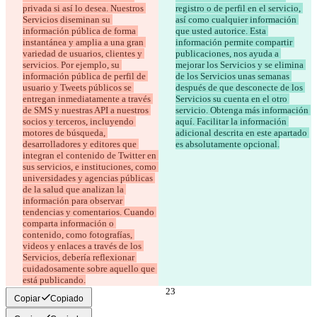
privada si así lo desea. Nuestros 
registro o de perfil en el servicio, 
Servicios diseminan su 
así como cualquier información 
información pública de forma 
que usted autorice. Esta 
instantánea y amplia a una gran 
información permite compartir 
variedad de usuarios, clientes y 
publicaciones, nos ayuda a 
servicios. Por ejemplo, su 
mejorar los Servicios y se elimina 
información pública de perfil de 
de los Servicios unas semanas 
usuario y Tweets públicos se 
después de que desconecte de los 
entregan inmediatamente a través 
Servicios su cuenta en el otro 
de SMS y nuestras API a nuestros 
servicio. Obtenga más información 
socios y terceros, incluyendo 
aquí. Facilitar la información 
motores de búsqueda, 
adicional descrita en este apartado 
desarrolladores y editores que 
es absolutamente opcional.
integran el contenido de Twitter en 
sus servicios, e instituciones, como 
universidades y agencias públicas 
de la salud que analizan la 
información para observar 
tendencias y comentarios. Cuando 
comparta información o 
contenido, como fotografías, 
videos y enlaces a través de los 
Servicios, debería reflexionar 
cuidadosamente sobre aquello que 
está publicando.
Copiar
Copiado