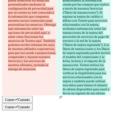
puede desactivar los anuncios 
almacenamos la información 
personalizados mediante la 
creada por las compras que realice 
configuración de privacidad para 
a través de nuestros Servicios 
que su cuenta no esté conectada a 
("Datos de transacciones"). Si 
la información que comparten 
registra su tarjeta de crédito o 
nuestros socios comerciales para 
débito con Twitter para servicios 
personalizar los anuncios. Obtenga 
relacionados con la tarjeta, 
más información sobre las 
recibimos información sobre las 
opciones de privacidad aquí, y 
transacciones de la tarjeta del 
sobre cómo funcionan los 
proveedor de servicios de pago de 
anuncios de Twitter aquí. También 
terceros o la red de la tarjeta 
podemos recibir información suya 
("Datos de tarjeta registrada"). Los 
de nuestros afiliados corporativos, 
Datos de transacciones y los Datos 
para que nos ayude a proporcionar, 
de tarjeta registrada pueden incluir 
comprender y mejorar nuestros 
el nombre del comerciante y la 
Servicios y los servicios de 
fecha, la hora y el importe de la 
nuestros afiliados, incluida la 
transacción. Twitter utiliza los 
entrega de anuncios.
Datos de tarjeta registrada para 
verificar la elegibilidad para los 
servicios relacionados con la 
tarjeta y también puede utilizar 
esos datos para limitar el número 
de ofertas disponibles para usted y 
llevar un registro de sus ofertas.
Copiar
Copiado
Copiar
Copiado