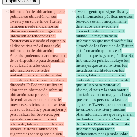
Copiar
Copiado
Información de ubicación: puede 
Tweets, gente que sigue, listas y 
publicar su ubicación en sus 
otra información pública: nuestros 
Tweets y en su perfil de Twitter. 
Servicios están principalmente 
También puede indicarnos su 
diseñados para ayudarle a 
ubicación cuando configure su 
compartir información con el 
ubicación de tendencias en 
mundo. La mayoría de la 
Twitter.com o cuando el equipo o 
información que usted nos facilita 
el dispositivo móvil nos envíe 
a través de los Servicios de Twitter 
información de ubicación. 
es información que nos está 
Además, podemos usar otros datos 
pidiendo que hagamos pública. Su 
de su dispositivo para determinar 
información pública incluye los 
su ubicación, tales como 
mensajes que usted twittea; los 
información sobre redes 
metadatos facilitados con los 
inalámbricas o torres de celular 
Tweets, tales como cuando ha 
cerca de su dispositivo móvil o su 
twitteado y la aplicación cliente 
dirección IP. Podemos utilizar y 
que utilizó para twittear; el 
almacenar información sobre su 
idioma, el país y la zona horaria 
ubicación para proveer 
asociados a su cuenta; y las listas 
determinadas características de 
que crea, las personas a las que 
nuestros Servicios, como Twittear 
sigue, los Tweets que marca como 
con su ubicación, y para mejorar y 
favoritos o retwittea y muchas 
personalizar los Servicios, por 
otras informaciones que se generan 
ejemplo, con contenido más 
mediante su uso de los Servicios 
relevante, tales como tendencias 
de Twitter. Podemos utilizar esta 
locales, historias, anuncios y 
información para hacer 
sugerencias sobre gente a quien 
deducciones, por ejemplo sobre 