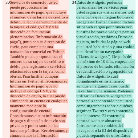
Servicios de comercio: usted 
Datos de widgets: podemos 
puede proporcionar su 
personalizar los Servicios para 
información de pago, que incluye 
usted según sus visitas a sitios web 
el número de su tarjeta de crédito o 
de terceros que integran botones o 
débito, la fecha de vencimiento de 
widgets de Twitter. Cuando dichos 
la tarjeta, el código CVV y la 
sitios web cargan por primera vez 
dirección de facturación 
nuestros botones o widgets para su 
(denominados, "Información de 
visualización, recibimos Datos de 
pago"), junto con su dirección de 
registro, incluidas la página web 
envío, para completar una 
que usted ha visitado y una cookie 
transacción comercial en Twitter. 
que identifica su navegador 
También puede proporcionar el 
("Datos de widgets"). Después de 
número de su tarjeta de crédito o 
un máximo de 10 días, empezamos 
débito para registrarse a servicios 
el proceso de borrado, eliminación 
relacionados con la tarjeta, como 
de identificación o agrupación de 
ofertas. Para facilitar compras 
Datos de widgets, lo cual 
futuras en Twitter, almacenamos su 
normalmente es instantáneo, 
Información de pago, que no 
aunque en algunos casos puede 
incluye el código CVV, y la 
llevar hasta una semana. Podemos 
dirección de envío, la cual puede 
utilizar los Datos de widgets para 
eliminar de su cuenta en cualquier 
personalizar contenido para usted, 
momento mediante la 
como sugerencias sobre a quiénes 
configuración de cuenta. 
seguir en Twitter y otro contenido 
Consideramos que tu información 
que le interese. El contenido 
de pago y dirección de envío son 
personalizado se almacena 
privadas y por lo tanto no las 
únicamente con cookies del 
hacemos públicas. Recolectamos y 
navegador o la ID del dispositivo 
almacenamos la información 
y queda separado de otros Datos 