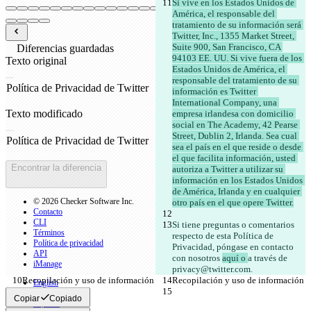
Si vive en los Estados Unidos de 
América, el responsable del 
tratamiento de su información será 
Twitter, Inc., 1355 Market Street, 
Suite 900, San Francisco, CA 
Diferencias guardadas
94103 EE. UU. Si vive fuera de los 
Texto original
Estados Unidos de América, el 
Abrir archivo
responsable del tratamiento de su 
información es Twitter 
International Company, una 
Texto modificado
empresa irlandesa con domicilio 
social en The Academy, 42 Pearse 
Abrir archivo
Street, Dublin 2, Irlanda. Sea cual 
sea el país en el que reside o desde 
el que facilita información, usted 
Encontrar la diferencia
autoriza a Twitter a utilizar su 
información en los Estados Unidos 
de América, Irlanda y en cualquier 
© 2026 Checker Software Inc.
otro país en el que opere Twitter.
Contacto
CLI
Si tiene preguntas o comentarios 
Términos
respecto de esta Política de 
Política de privacidad
Privacidad, póngase en contacto 
API
con nosotros 
aquí o 
a través de 
iManage
privacy@twitter.com
.
Recopilación y uso de información
Recopilación y uso de información
English
Deutsch
Copiar
Copiado
Español