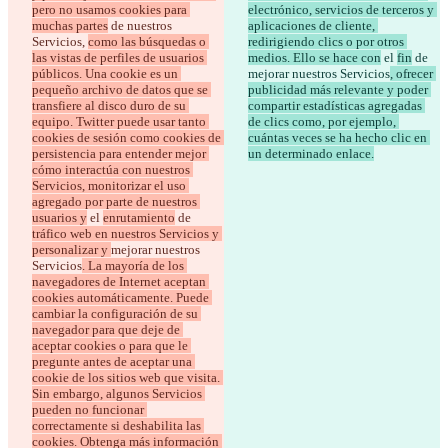
pero no usamos cookies para 
electrónico, servicios de terceros y 
muchas partes
 de nuestros 
aplicaciones de cliente, 
Servicios, 
como las búsquedas o 
redirigiendo clics o por otros 
las vistas de perfiles de usuarios 
medios. Ello se hace con
 el 
fin
 de 
públicos. Una cookie es un 
mejorar nuestros Servicios
, ofrecer 
pequeño archivo de datos que se 
publicidad más relevante y poder 
transfiere al disco duro de su 
compartir estadísticas agregadas 
equipo. Twitter puede usar tanto 
de clics como, por ejemplo, 
cookies de sesión como cookies de 
cuántas veces se ha hecho clic en 
persistencia para entender mejor 
un determinado enlace.
cómo interactúa con nuestros 
Servicios, monitorizar el uso 
agregado por parte de nuestros 
usuarios y
 el 
enrutamiento
 de 
tráfico web en nuestros Servicios y 
personalizar y 
mejorar nuestros 
Servicios
. La mayoría de los 
navegadores de Internet aceptan 
cookies automáticamente. Puede 
cambiar la configuración de su 
navegador para que deje de 
aceptar cookies o para que le 
pregunte antes de aceptar una 
cookie de los sitios web que visita. 
Sin embargo, algunos Servicios 
pueden no funcionar 
correctamente si deshabilita las 
cookies. Obtenga más información 