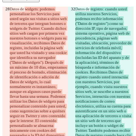
Datos de 
widgets: podemos 
Datos de 
registro: cuando usted 
personalizar los Servicios para 
utiliza nuestros Servicios, 
usted según sus visitas a sitios web 
podemos recibir información 
de terceros que integran botones o 
("Datos de registro") como su 
widgets de Twitter. Cuando dichos 
dirección IP, tipo de navegador, 
sitios web cargan por primera vez 
sistema operativo, página web de 
nuestros botones o widgets para su 
procedencia, páginas web 
visualización, recibimos Datos de 
visitadas, ubicación, proveedor de 
registro, incluidas la página web 
servicios de telefonía móvil, 
que usted ha visitado y una cookie 
información del dispositivo 
que identifica su navegador 
(incluidas las ID del aparato y de 
("Datos de widgets"). Después de 
la aplicación), términos de 
un máximo de 10 días, empezamos 
búsqueda e información de 
el proceso de borrado, eliminación 
cookies. Recibimos Datos de 
de identificación o adición de 
registro cuando usted interactúa 
Datos de widgets, lo cual 
con nuestros Servicios, por 
normalmente es instantáneo, 
ejemplo, cuando visita nuestros 
aunque en algunos casos puede 
sitios web, se suscribe a nuestros 
llevar hasta una semana. Podemos 
Servicios, interactúa con nuestras 
utilizar los Datos de widgets para 
notificaciones de correo 
personalizar contenido para usted, 
electrónico, utiliza su cuenta para 
como sugerencias sobre a quiénes 
autentificarse en un sitio web o 
seguir en Twitter y otro contenido 
una aplicación de terceros o visita 
que le interese. El contenido 
un sitio web de terceros que 
personalizado se almacena 
incluye un botón o widget de 
únicamente con cookies del 
Twitter. También podemos recibir 
navegador o la ID del dispositivo 
Datos de registro cuando hace clic 