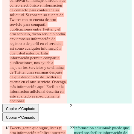
conservar su mensaje, dirección de 
correo electrónico e información 
de contacto para contestar a su 
solicitud. Si conecta su cuenta de 
Twitter con su cuenta de otro 
servicio para compartir 
publicaciones entre Twitter y el 
otro servicio, dicho servicio podrá 
enviarnos su información de 
registro o de perfil en el servicio, 
así como cualquier información 
que usted autorice. Esta 
información permite compartir 
publicaciones, nos ayuda a 
mejorar los Servicios y se elimina 
de Twitter unas semanas después 
de que desconecte de Twitter su 
cuenta en el otro servicio. Obtenga 
más información aquí. Facilitar la 
información adicional descrita en 
este apartado es absolutamente 
opcional.
Copiar
Copiado
Copiar
Copiado
Tweets, gente que sigue, listas y 
Información adicional: puede que 
otra información pública: nuestros 
usted nos facilite información de 