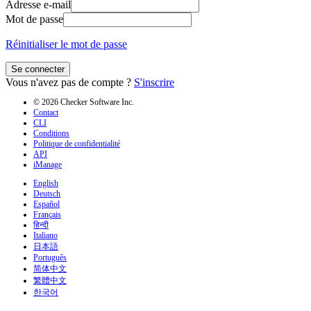
Adresse e-mail
Mot de passe
Réinitialiser le mot de passe
Se connecter
Vous n'avez pas de compte ?
S'inscrire
© 2026 Checker Software Inc.
Contact
CLI
Conditions
Politique de confidentialité
API
iManage
English
Deutsch
Español
Français
हिन्दी
Italiano
日本語
Português
简体中文
繁體中文
한국어