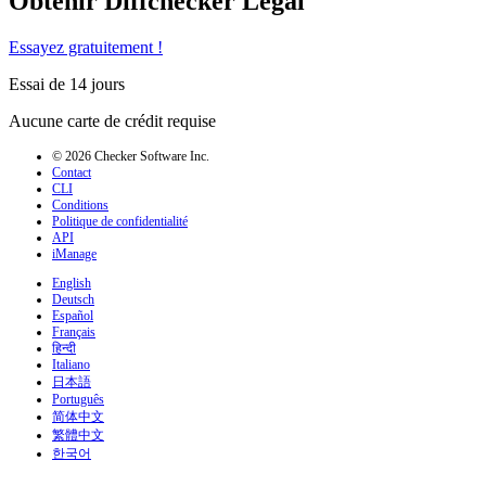
Obtenir Diffchecker Legal
Essayez gratuitement !
Essai de 14 jours
Aucune carte de crédit requise
© 2026 Checker Software Inc.
Contact
CLI
Conditions
Politique de confidentialité
API
iManage
English
Deutsch
Español
Français
हिन्दी
Italiano
日本語
Português
简体中文
繁體中文
한국어