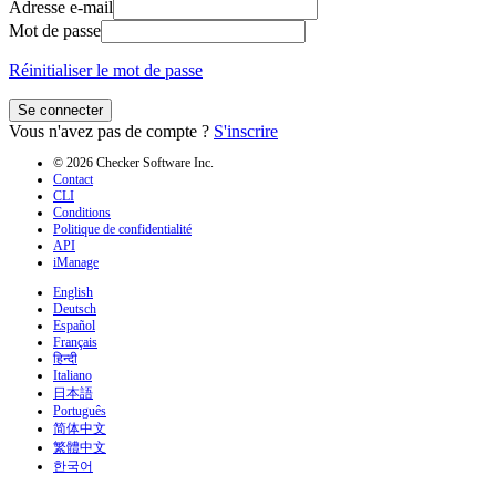
Adresse e-mail
Mot de passe
Réinitialiser le mot de passe
Se connecter
Vous n'avez pas de compte ?
S'inscrire
© 2026 Checker Software Inc.
Contact
CLI
Conditions
Politique de confidentialité
API
iManage
English
Deutsch
Español
Français
हिन्दी
Italiano
日本語
Português
简体中文
繁體中文
한국어