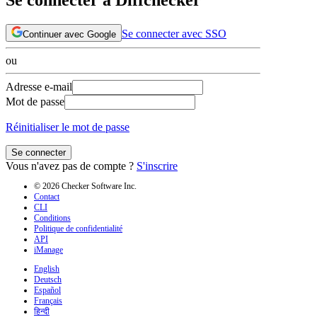
Se connecter avec SSO
Continuer avec Google
ou
Adresse e-mail
Mot de passe
Réinitialiser le mot de passe
Se connecter
Vous n'avez pas de compte ?
S'inscrire
© 2026 Checker Software Inc.
Contact
CLI
Conditions
Politique de confidentialité
API
iManage
English
Deutsch
Español
Français
हिन्दी