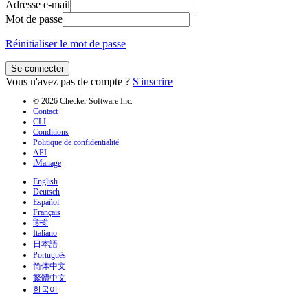
Adresse e-mail
Mot de passe
Réinitialiser le mot de passe
Se connecter
Vous n'avez pas de compte ?
S'inscrire
© 2026 Checker Software Inc.
Contact
CLI
Conditions
Politique de confidentialité
API
iManage
English
Deutsch
Español
Français
हिन्दी
Italiano
日本語
Português
简体中文
繁體中文
한국어