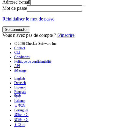
Adresse e-mail
Mot de passe
Réinitialiser le mot de passe
Se connecter
Vous n'avez pas de compte ?
S'inscrire
© 2026 Checker Software Inc.
Contact
CLI
Conditions
Politique de confidentialité
API
iManage
English
Deutsch
Español
Français
हिन्दी
Italiano
日本語
Português
简体中文
繁體中文
한국어