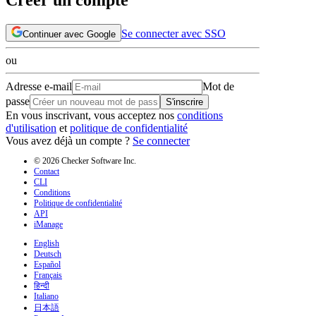
Se connecter avec SSO
Continuer avec Google
ou
Adresse e-mail
Mot de
passe
S'inscrire
En vous inscrivant, vous acceptez nos
conditions
d'utilisation
et
politique de confidentialité
Vous avez déjà un compte ?
Se connecter
© 2026 Checker Software Inc.
Contact
CLI
Conditions
Politique de confidentialité
API
iManage
English
Deutsch
Español
Français
हिन्दी
Italiano
日本語