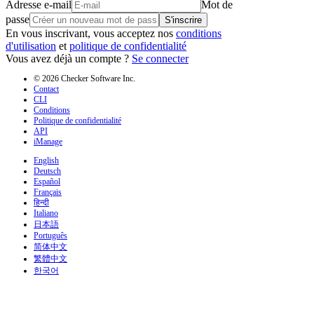
Adresse e-mail
Mot de
passe
S'inscrire
En vous inscrivant, vous acceptez nos
conditions
d'utilisation
et
politique de confidentialité
Vous avez déjà un compte ?
Se connecter
© 2026 Checker Software Inc.
Contact
CLI
Conditions
Politique de confidentialité
API
iManage
English
Deutsch
Español
Français
हिन्दी
Italiano
日本語
Português
简体中文
繁體中文
한국어