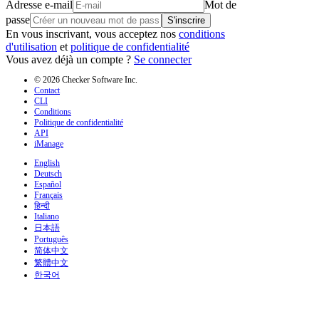
Adresse e-mail
Mot de
passe
S'inscrire
En vous inscrivant, vous acceptez nos
conditions
d'utilisation
et
politique de confidentialité
Vous avez déjà un compte ?
Se connecter
© 2026 Checker Software Inc.
Contact
CLI
Conditions
Politique de confidentialité
API
iManage
English
Deutsch
Español
Français
हिन्दी
Italiano
日本語
Português
简体中文
繁體中文
한국어