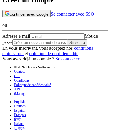
Se connecter avec SSO
Continuer avec Google
ou
Adresse e-mail
Mot de
passe
S'inscrire
En vous inscrivant, vous acceptez nos
conditions
d'utilisation
et
politique de confidentialité
Vous avez déjà un compte ?
Se connecter
© 2026 Checker Software Inc.
Contact
CLI
Conditions
Politique de confidentialité
API
iManage
English
Deutsch
Español
Français
हिन्दी
Italiano
日本語