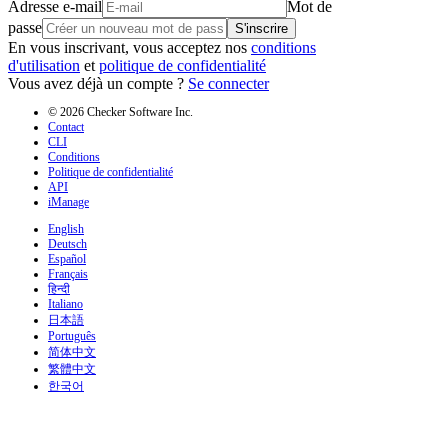
Adresse e-mail
Mot de
passe
S'inscrire
En vous inscrivant, vous acceptez nos
conditions
d'utilisation
et
politique de confidentialité
Vous avez déjà un compte ?
Se connecter
© 2026 Checker Software Inc.
Contact
CLI
Conditions
Politique de confidentialité
API
iManage
English
Deutsch
Español
Français
हिन्दी
Italiano
日本語
Português
简体中文
繁體中文
한국어