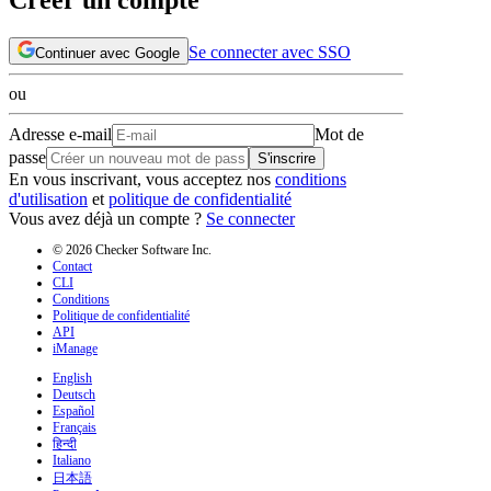
Se connecter avec SSO
Continuer avec Google
ou
Adresse e-mail
Mot de
passe
S'inscrire
En vous inscrivant, vous acceptez nos
conditions
d'utilisation
et
politique de confidentialité
Vous avez déjà un compte ?
Se connecter
© 2026 Checker Software Inc.
Contact
CLI
Conditions
Politique de confidentialité
API
iManage
English
Deutsch
Español
Français
हिन्दी
Italiano
日本語