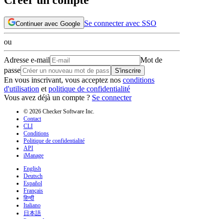
Se connecter avec SSO
Continuer avec Google
ou
Adresse e-mail
Mot de
passe
S'inscrire
En vous inscrivant, vous acceptez nos
conditions
d'utilisation
et
politique de confidentialité
Vous avez déjà un compte ?
Se connecter
© 2026 Checker Software Inc.
Contact
CLI
Conditions
Politique de confidentialité
API
iManage
English
Deutsch
Español
Français
हिन्दी
Italiano
日本語