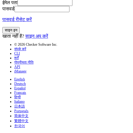
ईमेल पता
पासवर्ड
पासवर्ड रीसेट करें
साइन इन
खाता नहीं है?
साइन अप करें
© 2026 Checker Software Inc.
संपर्क करें
CLI
शर्तें
गोपनीयता नीति
API
iManage
English
Deutsch
Español
Français
हिन्दी
Italiano
日本語
Português
简体中文
繁體中文
한국어