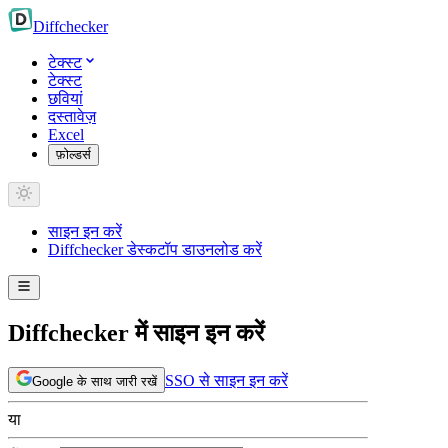
Diff
checker
टेक्स्ट
टेक्स्ट
छवियां
दस्तावेज़
Excel
फ़ोल्डर्स
साइन इन करें
Diffchecker डेस्कटॉप डाउनलोड करें
Diffchecker में साइन इन करें
SSO से साइन इन करें
Google के साथ जारी रखें
या