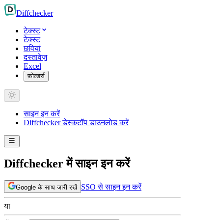
Diff
checker
टेक्स्ट
टेक्स्ट
छवियां
दस्तावेज़
Excel
फ़ोल्डर्स
साइन इन करें
Diffchecker डेस्कटॉप डाउनलोड करें
Diffchecker में साइन इन करें
SSO से साइन इन करें
Google के साथ जारी रखें
या