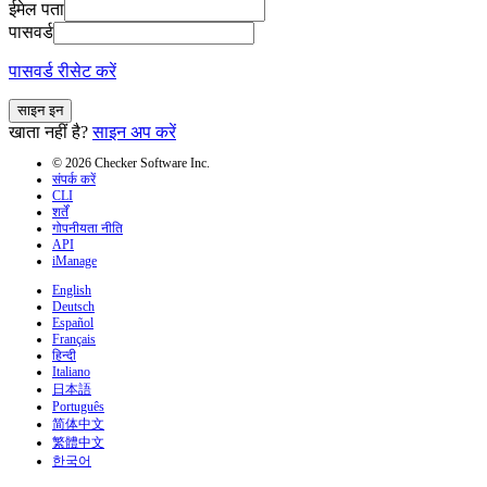
ईमेल पता
पासवर्ड
पासवर्ड रीसेट करें
साइन इन
खाता नहीं है?
साइन अप करें
© 2026 Checker Software Inc.
संपर्क करें
CLI
शर्तें
गोपनीयता नीति
API
iManage
English
Deutsch
Español
Français
हिन्दी
Italiano
日本語
Português
简体中文
繁體中文
한국어