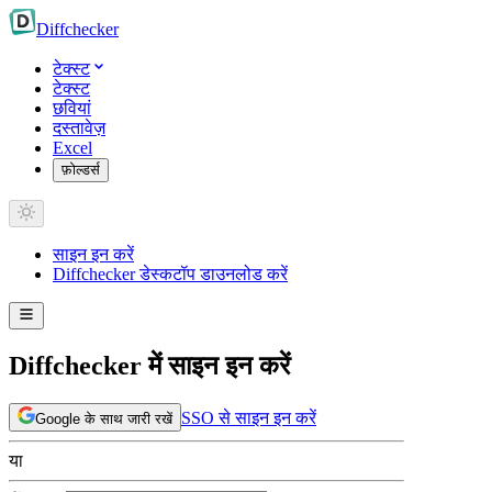
Diff
checker
टेक्स्ट
टेक्स्ट
छवियां
दस्तावेज़
Excel
फ़ोल्डर्स
साइन इन करें
Diffchecker डेस्कटॉप डाउनलोड करें
Diffchecker में साइन इन करें
SSO से साइन इन करें
Google के साथ जारी रखें
या