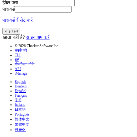
ईमेल पता
पासवर्ड
पासवर्ड रीसेट करें
साइन इन
खाता नहीं है?
साइन अप करें
© 2026 Checker Software Inc.
संपर्क करें
CLI
शर्तें
गोपनीयता नीति
API
iManage
English
Deutsch
Español
Français
हिन्दी
Italiano
日本語
Português
简体中文
繁體中文
한국어