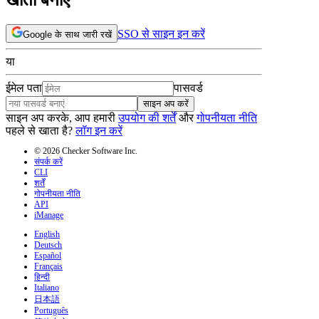
SSO से साइन इन करें
Google के साथ जारी रखें
या
ईमेल पता
पासवर्ड
साइन अप करें
साइन अप करके, आप हमारी
उपयोग की शर्तें
और
गोपनीयता नीति
पहले से खाता है?
लॉग इन करें
© 2026 Checker Software Inc.
संपर्क करें
CLI
शर्तें
गोपनीयता नीति
API
iManage
English
Deutsch
Español
Français
हिन्दी
Italiano
日本語
Português