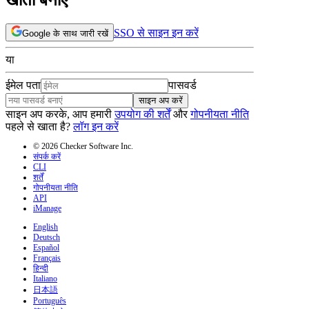
SSO से साइन इन करें
Google के साथ जारी रखें
या
ईमेल पता
पासवर्ड
साइन अप करें
साइन अप करके, आप हमारी
उपयोग की शर्तें
और
गोपनीयता नीति
पहले से खाता है?
लॉग इन करें
© 2026 Checker Software Inc.
संपर्क करें
CLI
शर्तें
गोपनीयता नीति
API
iManage
English
Deutsch
Español
Français
हिन्दी
Italiano
日本語
Português