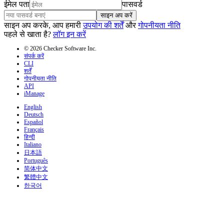
ईमेल पता
पासवर्ड
साइन अप करें
साइन अप करके, आप हमारी
उपयोग की शर्तें
और
गोपनीयता नीति
पहले से खाता है?
लॉग इन करें
© 2026 Checker Software Inc.
संपर्क करें
CLI
शर्तें
गोपनीयता नीति
API
iManage
English
Deutsch
Español
Français
हिन्दी
Italiano
日本語
Português
简体中文
繁體中文
한국어