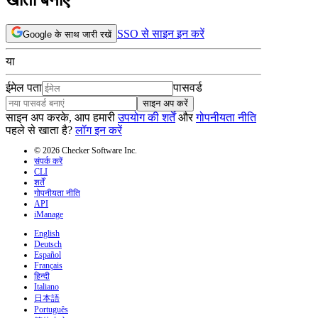
SSO से साइन इन करें
Google के साथ जारी रखें
या
ईमेल पता
पासवर्ड
साइन अप करें
साइन अप करके, आप हमारी
उपयोग की शर्तें
और
गोपनीयता नीति
पहले से खाता है?
लॉग इन करें
© 2026 Checker Software Inc.
संपर्क करें
CLI
शर्तें
गोपनीयता नीति
API
iManage
English
Deutsch
Español
Français
हिन्दी
Italiano
日本語
Português