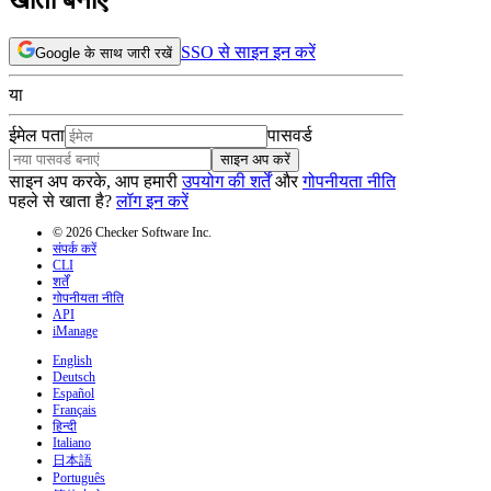
SSO से साइन इन करें
Google के साथ जारी रखें
या
ईमेल पता
पासवर्ड
साइन अप करें
साइन अप करके, आप हमारी
उपयोग की शर्तें
और
गोपनीयता नीति
पहले से खाता है?
लॉग इन करें
© 2026 Checker Software Inc.
संपर्क करें
CLI
शर्तें
गोपनीयता नीति
API
iManage
English
Deutsch
Español
Français
हिन्दी
Italiano
日本語
Português