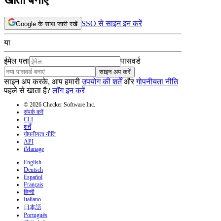
SSO से साइन इन करें
Google के साथ जारी रखें
या
ईमेल पता
पासवर्ड
साइन अप करें
साइन अप करके, आप हमारी
उपयोग की शर्तें
और
गोपनीयता नीति
पहले से खाता है?
लॉग इन करें
© 2026 Checker Software Inc.
संपर्क करें
CLI
शर्तें
गोपनीयता नीति
API
iManage
English
Deutsch
Español
Français
हिन्दी
Italiano
日本語
Português