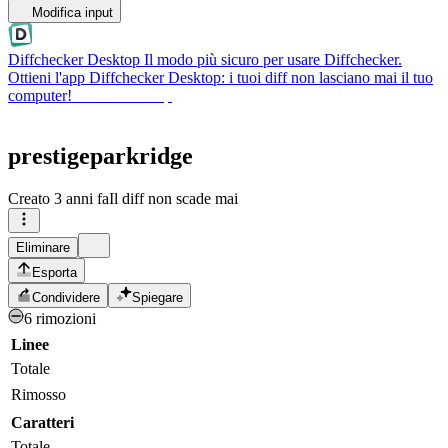
Modifica input
Diffchecker Desktop
Il modo più sicuro per usare Diffchecker.
Ottieni l'app Diffchecker Desktop: i tuoi diff non lasciano mai il tuo
computer!
Ottieni Desktop
prestigeparkridge
Creato
3 anni fa
Il diff non scade mai
Eliminare
Esporta
Condividere
Spiegare
6 rimozioni
Linee
Totale
Rimosso
Caratteri
Totale