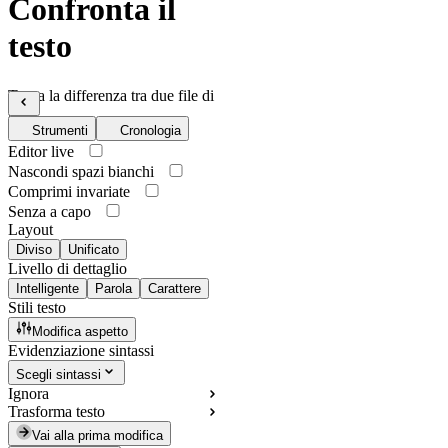
Confronta il
testo
Trova la differenza tra due file di
testo
Strumenti
Cronologia
Editor live
Nascondi spazi bianchi
Comprimi invariate
Senza a capo
Layout
Diviso
Unificato
Livello di dettaglio
Intelligente
Parola
Carattere
Stili testo
Modifica aspetto
Evidenziazione sintassi
Scegli sintassi
Ignora
Trasforma testo
Vai alla prima modifica