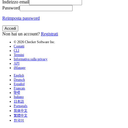
Indirizzo email
Password
Reimposta password
Accedi
Non hai un account?
Registrati
© 2026 Checker Software Inc.
Contatti
CLI
Termini
Informativa sulla privacy
API
iManage
English
Deutsch
Español
Français
हिन्दी
Italiano
日本語
Português
简体中文
繁體中文
한국어